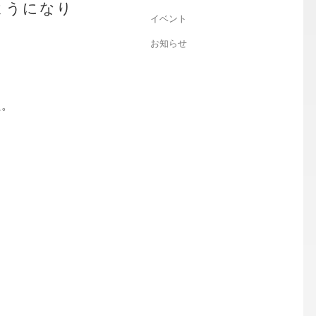
ようになり
イベント
お知らせ
た。
d0023256168
3001fe02a94
c068e7bdd19