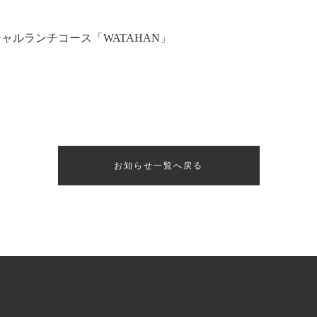
check.com/shops/watahan-oncri/reserve?menu_items[]=601cc5d24ed09
シャルランチコース「WATAHAN」
check.com/shops/watahan-oncri/reserve?menu_items[]=601cc629b1b44
お知らせ一覧へ戻る