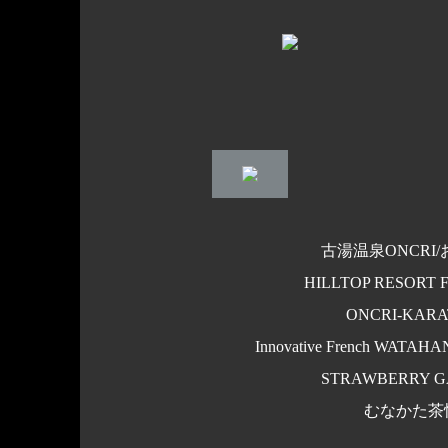
古湯温泉ONCRI
HILLTOP RESORT
ONCRI‐KARA
Innovative French WATAHAN
STRAWBERRY 
むなかた茶