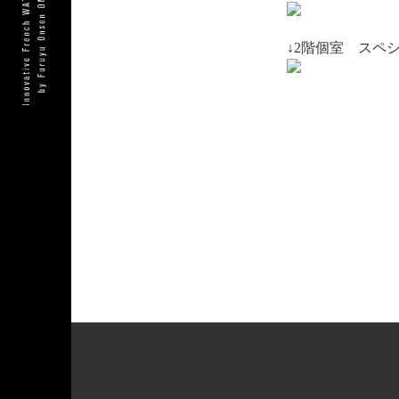
https://www.table
↓2階個室 スペ
https://www.table