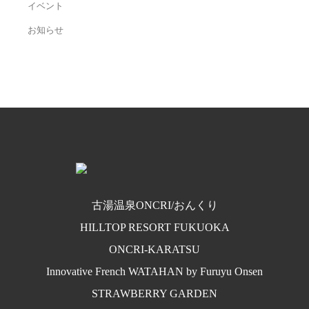
イベント
お知らせ
古湯温泉ONCRI/おんくり
HILLTOP RESORT FUKUOKA
ONCRI‐KARATSU
Innovative French WATAHAN by Furuyu Onsen
STRAWBERRY GARDEN